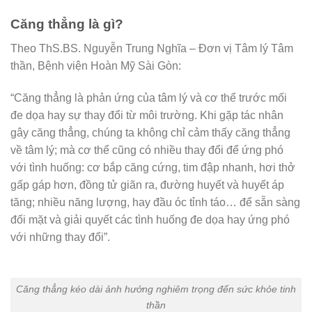
Căng thẳng là gì?
Theo ThS.BS. Nguyễn Trung Nghĩa – Đơn vị Tâm lý Tâm
thần, Bệnh viện Hoàn Mỹ Sài Gòn:
“Căng thẳng là phản ứng của tâm lý và cơ thể trước mối
đe dọa hay sự thay đổi từ môi trường. Khi gặp tác nhân
gây căng thẳng, chúng ta không chỉ cảm thấy căng thẳng
về tâm lý; mà cơ thể cũng có nhiều thay đổi để ứng phó
với tình huống: cơ bắp căng cứng, tim đập nhanh, hơi thở
gấp gáp hơn, đồng tử giãn ra, đường huyết và huyết áp
tăng; nhiều năng lượng, hay đầu óc tỉnh táo… để sẵn sàng
đối mặt và giải quyết các tình huống đe dọa hay ứng phó
với những thay đổi”.
Căng thẳng kéo dài ảnh hưởng nghiêm trọng đến sức khỏe tinh
thần