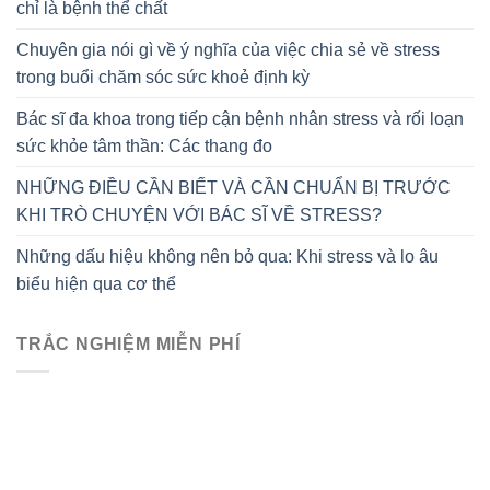
chỉ là bệnh thể chất
Chuyên gia nói gì về ý nghĩa của việc chia sẻ về stress
trong buổi chăm sóc sức khoẻ định kỳ
Bác sĩ đa khoa trong tiếp cận bệnh nhân stress và rối loạn
sức khỏe tâm thần: Các thang đo
NHỮNG ĐIỀU CẦN BIẾT VÀ CẦN CHUẨN BỊ TRƯỚC
KHI TRÒ CHUYỆN VỚI BÁC SĨ VỀ STRESS?
Những dấu hiệu không nên bỏ qua: Khi stress và lo âu
biểu hiện qua cơ thể
TRẮC NGHIỆM MIỄN PHÍ