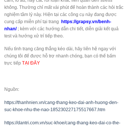
cảm, lo âu; hay các rối loạn khác liên quan đến stress
không. Thường chỉ mất vài phút để hoàn thành các hỏi trắc
nghiệm tâm lý này. Hiện tại các công cụ này đang được
cung cấp miễn phí tại trang
https://grapsy.vn/benh-
nhan/
; kèm với các hướng dẫn chi tiết, diễn giải kết quả
test và hướng xử trí tiếp theo.
Nếu tình trạng căng thẳng kéo dài, hãy liên hệ ngay với
chúng tôi để được hỗ trợ nhanh chóng, bạn có thể bấm
trực tiếp
TẠI ĐÂY
Nguồn:
https://thanhnien.vn/cang-thang-keo-dai-anh-huong-den-
suc-khoe-nhu-the-nao-185230227175517667.htm
https://dantri.com.vn/suc-khoe/cang-thang-keo-dai-co-the-