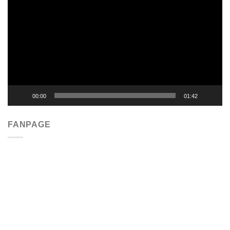
chơi
Video
00:00
01:42
FANPAGE