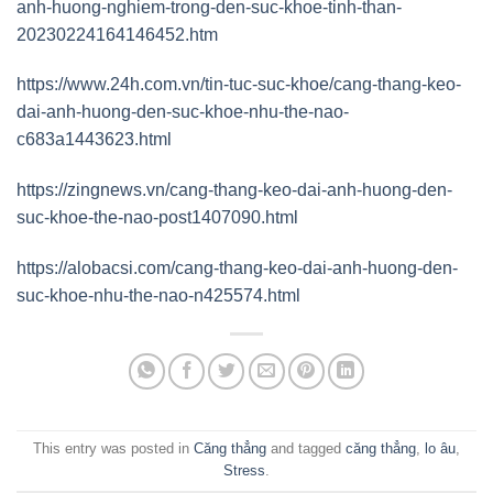
anh-huong-nghiem-trong-den-suc-khoe-tinh-than-
20230224164146452.htm
https://www.24h.com.vn/tin-tuc-suc-khoe/cang-thang-keo-
dai-anh-huong-den-suc-khoe-nhu-the-nao-
c683a1443623.html
https://zingnews.vn/cang-thang-keo-dai-anh-huong-den-
suc-khoe-the-nao-post1407090.html
https://alobacsi.com/cang-thang-keo-dai-anh-huong-den-
suc-khoe-nhu-the-nao-n425574.html
This entry was posted in
Căng thẳng
and tagged
căng thẳng
,
lo âu
,
Stress
.