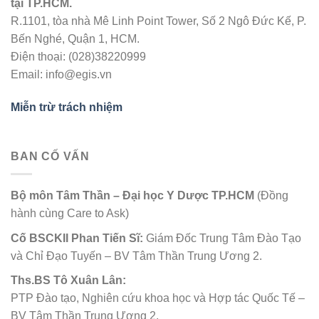
tại TP.HCM.
R.1101, tòa nhà Mê Linh Point Tower, Số 2 Ngô Đức Kế, P.
Bến Nghé, Quận 1, HCM.
Điện thoại: (028)38220999
Email: info@egis.vn
Miễn trừ trách nhiệm
BAN CỐ VẤN
Bộ môn Tâm Thần – Đại học Y Dược TP.HCM
(Đồng
hành cùng Care to Ask)
Cố
BSCKII Phan Tiến Sĩ:
Giám Đốc Trung Tâm Đào Tạo
và Chỉ Đạo Tuyến – BV Tâm Thần Trung Ương 2.
Ths.BS Tô Xuân Lân:
PTP Đào tạo, Nghiên cứu khoa học và Hợp tác Quốc Tế –
BV Tâm Thần Trung Ương 2.