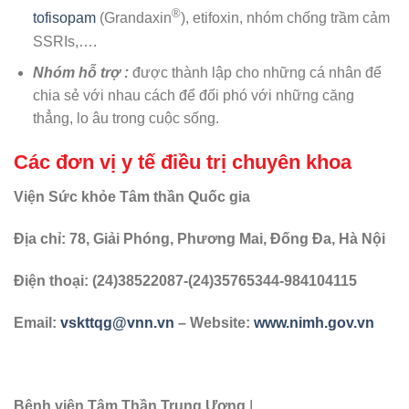
®
tofisopam
(Grandaxin
), etifoxin, nhóm chống trầm cảm
SSRIs,….
Nhóm hỗ trợ :
được thành lập cho những cá nhân để
chia sẻ với nhau cách để đối phó với những căng
thẳng, lo âu trong cuộc sống.
Các đơn vị y tế điều trị chuyên khoa
Viện Sức khỏe Tâm thần Quốc gia
Địa chỉ: 78, Giải Phóng, Phương Mai, Đống Đa, Hà Nội
Điện thoại:
(
24)38522087-(24)35765344-984104115
Email:
vskttqg@vnn.vn
– Website:
www.nimh.gov.vn
Bệnh viện Tâm Thần Trung Ương
I