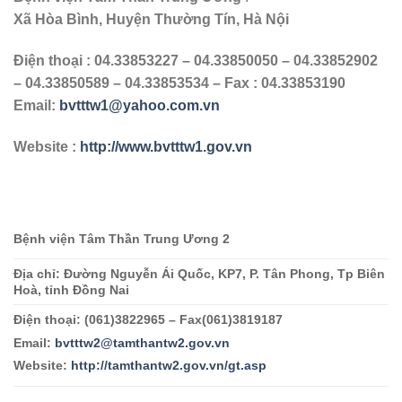
Xã Hòa Bình, Huyện Thường Tín, Hà Nội
Điện thoại : 04.33853227 – 04.33850050 – 04.33852902
– 04.33850589 – 04.33853534 – Fax : 04.33853190
Email:
bvtttw1@yahoo.com.vn
Website :
http://www.bvtttw1.gov.vn
Bệnh viện Tâm
T
hần Trung
Ư
ơng 2
Địa chỉ: Đường Nguyễn Ái Quốc, KP7, P. Tân Phong, Tp Biên
Hoà, tỉnh Đồng Nai
Điện thoại: (061)3822965 – Fax(061)3819187
Email:
bvtttw2@tamthantw2.gov.vn
Website:
http://tamthantw2.gov.vn/gt.asp