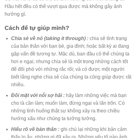
Hầu hết đều có thể vượt qua được mà không gây ảnh
hưởng gì.
Cách để tự giúp mình?
Chia sẻ về nó (taking it through) :
chia sẻ tình trạng
của bản thân với bạn bè, gia đình; hoặc bất kỳ ai đang
gặp vấn đề tương tự. Mặc dù, ban đầu có thể chúng ta
hơi e ngại; nhưng chia sẻ là một trong những cách tốt
để đối phó với những rắc rối; và có được một người
biết lắng nghe chia sẻ của chúng ta cũng giúp được rất
nhiều.
Đối mặt với nỗi sợ hãi :
hãy làm những việc mà bạn
cho là cần làm; muốn làm, đừng ngại và lẩn trốn. Có
những tình huống thật sự không xảy ra theo chiều
hướng xấu như chúng ta tưởng tưởng.
Hiểu rõ về bản thân :
ghi chú lại những khi bản cảm
thấy lo âu, những gì đã xảy ra. Những yếu tố nào ảnh