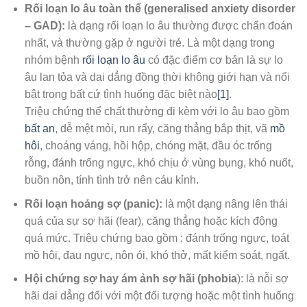
Rối loạn lo âu toàn thể (generalised anxiety disorder
– GAD):
là dạng rối loạn lo âu thường được chẩn đoán
nhất, và thường gặp ở người trẻ. Là một dạng trong
nhóm bệnh
rối loạn lo âu
có đặc điểm cơ bản là sự lo
âu lan tỏa và dai dẳng đồng thời không giới hạn và nổi
bật trong bất cứ tình huống đặc biệt nào
[1]
.
Triệu chứng thể chất thường đi kèm với lo âu bao gồm
bất an
, dễ mệt mỏi, run rẩy, căng thẳng bắp thịt, vã
mồ
hôi
, choáng váng, hồi hộp, chóng mặt, đầu óc trống
rỗng, đánh trống ngực, khó chịu ở vùng bụng, khó nuốt,
buồn nôn, tính tình trở nên cáu kỉnh.
Rối loạn hoảng sợ (panic):
là một dạng nâng lên thái
quá của sự sợ hãi (fear), căng thẳng hoặc kích động
quá mức. Triệu chứng bao gồm : đánh trống ngực, toát
mồ hôi, đau ngực, nôn ói, khó thở, mất kiểm soát, ngất.
Hội chứng sợ hay ám ảnh sợ hãi (phobia
): là nỗi sợ
hãi dai dẳng đối với một đối tượng hoặc một tình huống