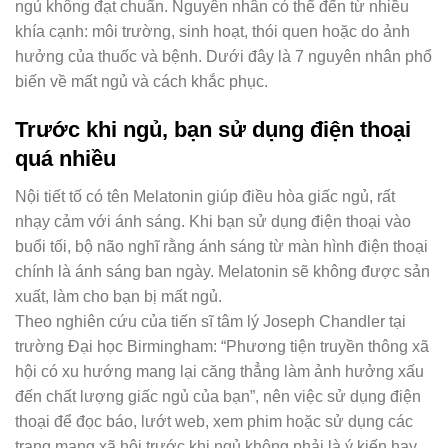
ngủ không đạt chuẩn. Nguyên nhân có thể đến từ nhiều
khía cạnh: môi trường, sinh hoạt, thói quen hoặc do ảnh
hưởng của thuốc và bệnh. Dưới đây là 7 nguyên nhân phổ
biến về mất ngủ và cách khắc phục.
Trước khi ngủ, bạn sử dụng điện thoại
quá nhiều
Nội tiết tố có tên Melatonin giúp điều hòa giấc ngủ, rất
nhạy cảm với ánh sáng. Khi bạn sử dụng điện thoại vào
buổi tối, bộ não nghĩ rằng ánh sáng từ màn hình điện thoại
chính là ánh sáng ban ngày. Melatonin sẽ không được sản
xuất, làm cho bạn bị mất ngủ.
Theo nghiên cứu của tiến sĩ tâm lý Joseph Chandler tại
trường Đại học Birmingham: “Phương tiện truyền thông xã
hội có xu hướng mang lại căng thẳng làm ảnh hưởng xấu
đến chất lượng giấc ngủ của bạn”, nên việc sử dụng điện
thoại để đọc báo, lướt web, xem phim hoặc sử dụng các
trang mạng xã hội trước khi ngủ không phải là ý kiến hay