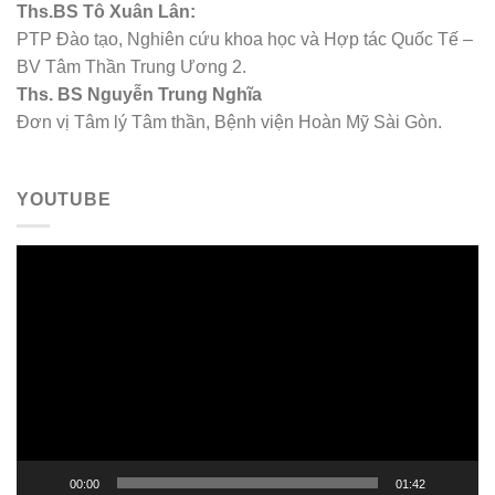
Ths.BS Tô Xuân Lân:
PTP Đào tạo, Nghiên cứu khoa học và Hợp tác Quốc Tế –
BV Tâm Thần Trung Ương 2.
Ths. BS Nguyễn Trung Nghĩa
Đơn vị Tâm lý Tâm thần, Bệnh viện Hoàn Mỹ Sài Gòn.
YOUTUBE
Trình
chơi
Video
00:00
01:42