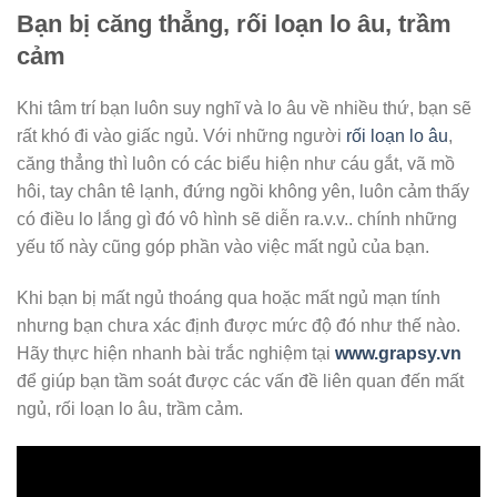
Bạn bị căng thẳng, rối loạn lo âu, trầm
cảm
Khi tâm trí bạn luôn suy nghĩ và lo âu về nhiều thứ, bạn sẽ
rất khó đi vào giấc ngủ. Với những người
rối loạn lo âu
,
căng thẳng thì luôn có các biểu hiện như cáu gắt, vã mồ
hôi, tay chân tê lạnh, đứng ngồi không yên, luôn cảm thấy
có điều lo lắng gì đó vô hình sẽ diễn ra.v.v.. chính những
yếu tố này cũng góp phần vào việc mất ngủ của bạn.
Khi bạn bị mất ngủ thoáng qua hoặc mất ngủ mạn tính
nhưng bạn chưa xác định được mức độ đó như thế nào.
Hãy thực hiện nhanh bài trắc nghiệm tại
www.grapsy.vn
để giúp bạn tầm soát được các vấn đề liên quan đến mất
ngủ, rối loạn lo âu, trầm cảm.