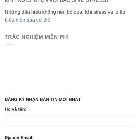
KHI TRÒ CHUYỆN VỚI BÁC SĨ VỀ STRESS?
Những dấu hiệu không nên bỏ qua: Khi stress và lo âu
biểu hiện qua cơ thể
TRẮC NGHIỆM MIỄN PHÍ
ĐĂNG KÝ NHẬN BẢN TIN MỚI NHẤT
Họ và tên:
Địa chỉ Email: