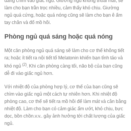
dàng chìm vào giấc ngủ. Giường ngủ không thoải mái, sẽ
làm cho bạn trằn trọc nhiều, cảm thấy khó chịu. Giường
ngủ quá cứng, hoặc quá nóng cũng sẽ làm cho bạn ê ẩm
tay chân và đổ mồ hôi.
Phòng ngủ quá sáng hoặc quá nóng
Một căn phòng ngủ quá sáng sẽ làm cho cơ thể không tiết
ra; hoặc ít tiết ra nội tiết tố Melatonin khiến bạn tỉnh táo và
(2)
khó ngủ
. Khi căn phòng càng tối, não bộ của bạn cũng
dễ đi vào giấc ngủ hơn.
Với nhiệt độ của phòng hợp lý, cơ thể của bạn cũng sẽ
chìm vào giấc ngủ một cách tự nhiên hơn. Khi nhiệt độ
phòng cao, cơ thể sẽ tiết ra mồ hôi để làm mát và cân bằng
nhiệt độ. Làm cho bạn có cảm giác ẩm ướt, khó chịu, bực
dọc, bồn chồn.v.v.. gây ảnh hưởng tới chất lượng của giấc
ngủ.